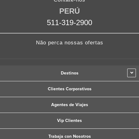
c
i
s
n
u
PERÚ
e
t
t
k
t
b
t
a
e
u
511-319-2900
o
e
g
d
b
o
r
r
i
e
k
a
n
Não perca nossas ofertas
m
Destinos
Clientes Corporativos
Agentes de Viajes
Vip Clientes
Trabaja con Nosotros