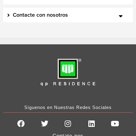
Contacte con nosotros
Síguenos en Nuestras Redes Sociales
F
T
I
L
Y
a
w
n
i
o
Contate-nos