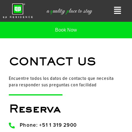
Ir
a
q
uality
p
lace to stay
para
o
conteúdo
Book Now
CONTACT US
Encuentre todos los datos de contacto que necesita
para responder sus preguntas con facilidad
Reserva
Phone: +51 1 319 2900